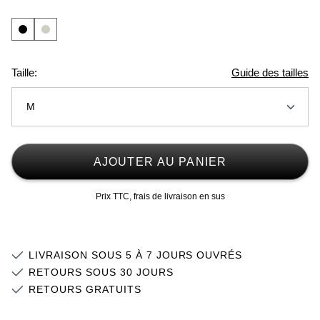
Taille:
Guide des tailles
M
XS
Stock faible
AJOUTER AU PANIER
S
Stock faible
Prix TTC, frais de livraison en sus
M
Stock faible
L
Stock faible
LIVRAISON SOUS 5 À 7 JOURS OUVRÉS
XL
Stock faible
RETOURS SOUS 30 JOURS
RETOURS GRATUITS