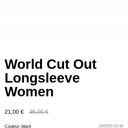
World Cut Out
Longsleeve
Women
21,00 €
35,00 €
266090-03-M
Couleur:
black