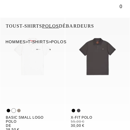
ontenu principal
0
TOUS
T-SHIRTS
POLOS
DÉBARDEURS
HOMMES
>
T-SHIRTS
>
POLOS
BASIC SMALL LOGO
X-FIT POLO
POLO
55,00 €
DE
30,00 €
38,50 €