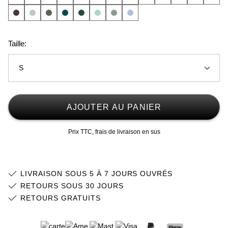
Taille:
S
2XS
AJOUTER AU PANIER
XS
Prix TTC, frais de livraison en sus
S
Stock faible
M
Stock faible
LIVRAISON SOUS 5 À 7 JOURS OUVRÉS
L
RETOURS SOUS 30 JOURS
RETOURS GRATUITS
XL
Stock faible
2XL
Stock faible