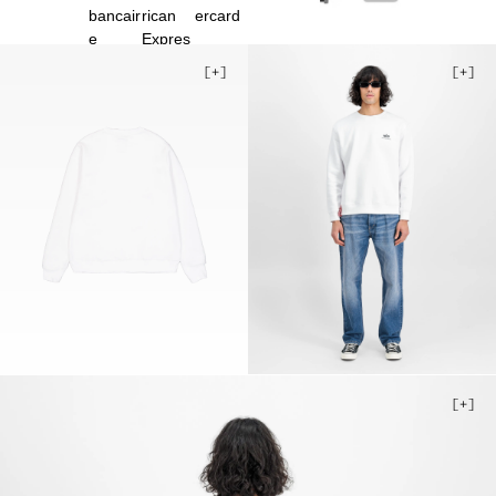
4XL
5XL
Stock faible