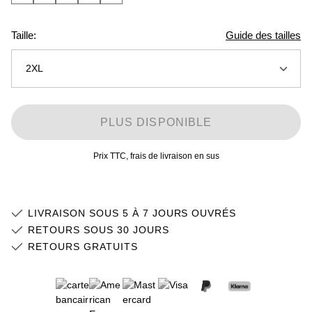
Taille:
Guide des tailles
2XL
2XS
PLUS DISPONIBLE
XS
Stock faible
Prix TTC, frais de livraison en sus
S
M
LIVRAISON SOUS 5 À 7 JOURS OUVRÉS
L
Stock faible
RETOURS SOUS 30 JOURS
RETOURS GRATUITS
XL
2XL