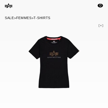
ontenu principal
0
SALE
FEMMES
T-SHIRTS
>
>