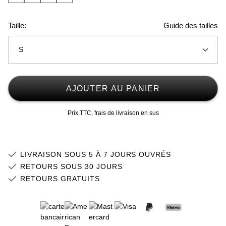
Taille:
Guide des tailles
S
2XS
AJOUTER AU PANIER
XS
Prix TTC, frais de livraison en sus
S
M
LIVRAISON SOUS 5 À 7 JOURS OUVRÉS
L
RETOURS SOUS 30 JOURS
RETOURS GRATUITS
XL
2XL