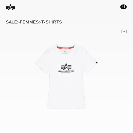
ontenu principal
0
SALE
FEMMES
T-SHIRTS
>
>