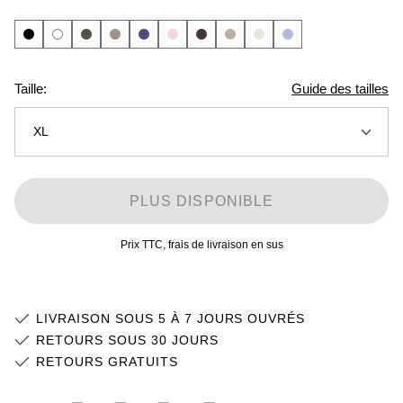
Taille:
Guide des tailles
XL
2XS
PLUS DISPONIBLE
XS
Stock faible
Prix TTC, frais de livraison en sus
S
Stock faible
M
Stock faible
LIVRAISON SOUS 5 À 7 JOURS OUVRÉS
L
RETOURS SOUS 30 JOURS
RETOURS GRATUITS
XL