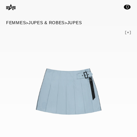
ontenu principal
0
FEMMES
JUPES & ROBES
JUPES
>
>