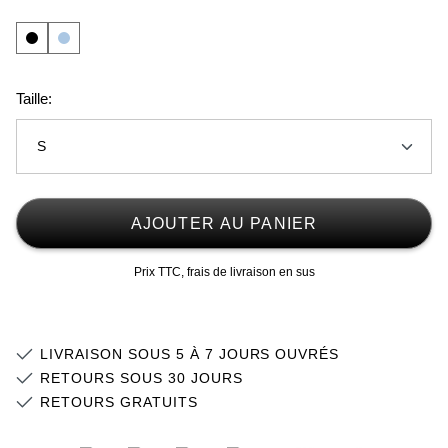
Taille:
S
2XS
AJOUTER AU PANIER
XS
Stock faible
Prix TTC, frais de livraison en sus
S
M
Stock faible
LIVRAISON SOUS 5 À 7 JOURS OUVRÉS
L
Stock faible
RETOURS SOUS 30 JOURS
RETOURS GRATUITS
XL
Stock faible