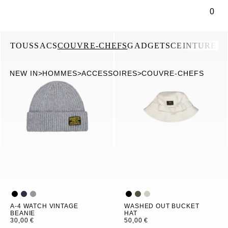
ontenu principal
0
TOUS
SACS
COUVRE-CHEFS
GADGETS
CEINTURES
G
NEW IN
>
HOMMES
>
ACCESSOIRES
>
COUVRE-CHEFS
A-4 WATCH VINTAGE
WASHED OUT BUCKET
BEANIE
HAT
30,00 €
50,00 €