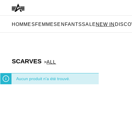
 la recherche
Passer à la navigation principale
HOMMES
FEMMES
ENFANTS
SALE
NEW IN
DISC
SCARVES
>
ALL
Aucun produit n'a été trouvé.