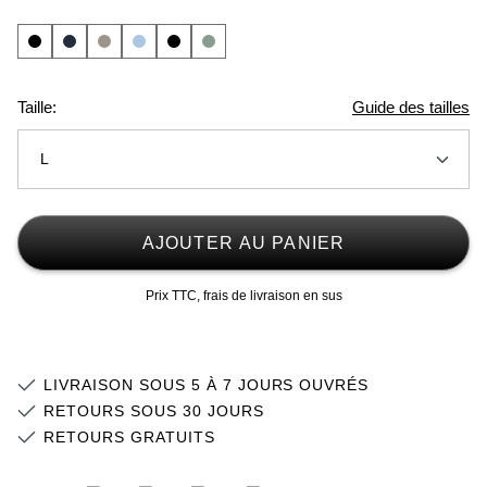
Taille:
Guide des tailles
L
XS
AJOUTER AU PANIER
S
Stock faible
Prix TTC, frais de livraison en sus
M
Stock faible
L
Stock faible
LIVRAISON SOUS 5 À 7 JOURS OUVRÉS
XL
Stock faible
RETOURS SOUS 30 JOURS
RETOURS GRATUITS
2XL
Stock faible