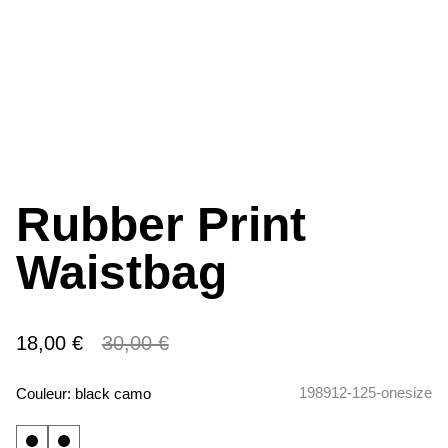
Rubber Print
Waistbag
18,00 €
30,00 €
198912-125-onesize
Couleur:
black camo