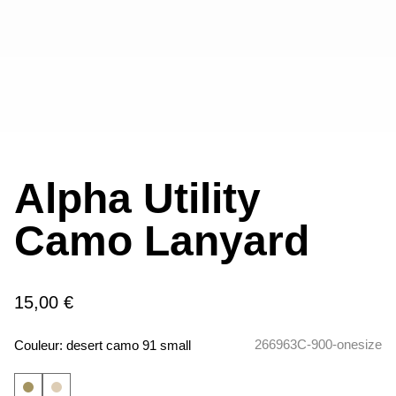
Alpha Utility
Camo Lanyard
15,00 €
266963C-900-onesize
Couleur:
desert camo 91 small