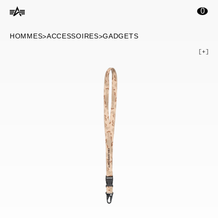
ontenu principal
0
HOMMES
ACCESSOIRES
GADGETS
>
>