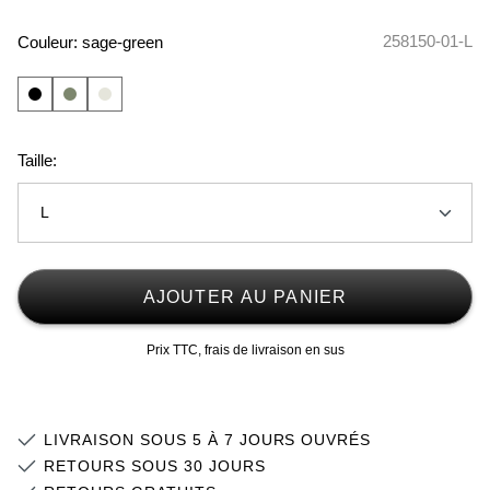
258150-01-L
Couleur:
sage-green
Taille:
L
XS
AJOUTER AU PANIER
S
Stock faible
Prix TTC, frais de livraison en sus
M
Stock faible
L
Stock faible
LIVRAISON SOUS 5 À 7 JOURS OUVRÉS
XL
Stock faible
RETOURS SOUS 30 JOURS