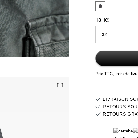
Taille:
32
30
31
Prix TTC, frais de liv
32
33
LIVRAISON SO
34
RETOURS SOU
RETOURS GRA
36
38