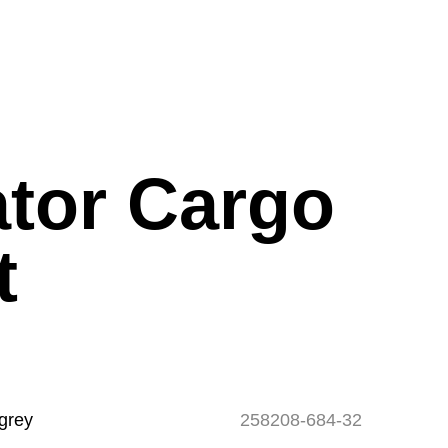
ator Cargo
t
 grey
258208-684-32