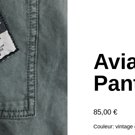
Avi
Pan
85,00 €
Couleur:
vintage