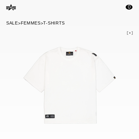
ontenu principal
0
SALE
FEMMES
T-SHIRTS
>
>