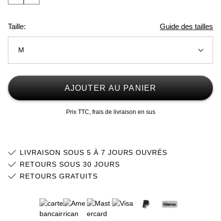
Taille:
Guide des tailles
M
XS
Stock faible
AJOUTER AU PANIER
S
Stock faible
Prix TTC, frais de livraison en sus
M
Stock faible
L
Stock faible
LIVRAISON SOUS 5 À 7 JOURS OUVRÉS
XL
Stock faible
RETOURS SOUS 30 JOURS
RETOURS GRATUITS
2XL
Stock faible
3XL
Stock faible