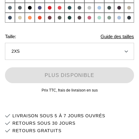
Taille:
Guide des tailles
2XS
2XS
PLUS DISPONIBLE
XS
Prix TTC, frais de livraison en sus
S
Stock faible
M
Stock faible
LIVRAISON SOUS 5 À 7 JOURS OUVRÉS
L
Stock faible
RETOURS SOUS 30 JOURS
RETOURS GRATUITS
XL