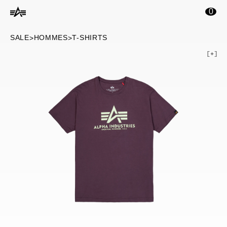
ontenu principal
0
SALE
HOMMES
T-SHIRTS
>
>