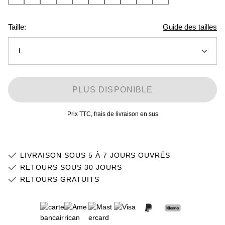
Taille:
Guide des tailles
L
XS
PLUS DISPONIBLE
S
Stock faible
Prix TTC, frais de livraison en sus
M
Stock faible
L
LIVRAISON SOUS 5 À 7 JOURS OUVRÉS
XL
Stock faible
RETOURS SOUS 30 JOURS
RETOURS GRATUITS
2XL
Stock faible
3XL
Stock faible