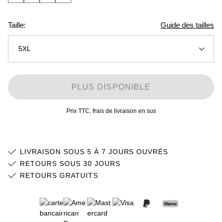
Taille:
Guide des tailles
5XL
XS
Stock faible
PLUS DISPONIBLE
S
Prix TTC, frais de livraison en sus
M
Stock faible
L
LIVRAISON SOUS 5 À 7 JOURS OUVRÉS
XL
RETOURS SOUS 30 JOURS
RETOURS GRATUITS
2XL
3XL