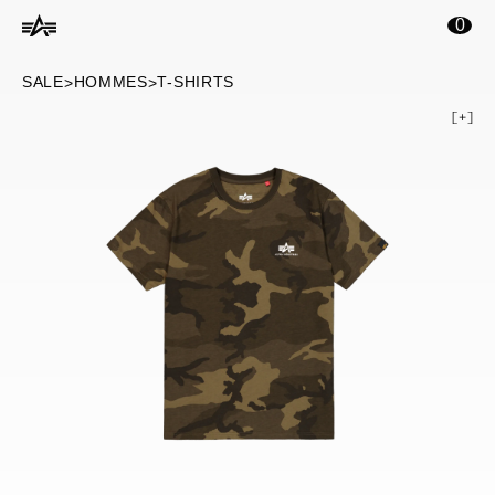
ontenu principal
0
SALE
HOMMES
T-SHIRTS
>
>