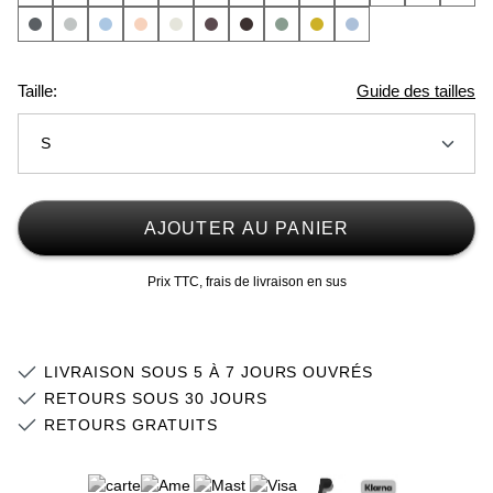
Taille:
Guide des tailles
S
XS
Stock faible
AJOUTER AU PANIER
S
Stock faible
Prix TTC, frais de livraison en sus
M
L
Stock faible
LIVRAISON SOUS 5 À 7 JOURS OUVRÉS
XL
Stock faible
RETOURS SOUS 30 JOURS
RETOURS GRATUITS
2XL
3XL
Stock faible