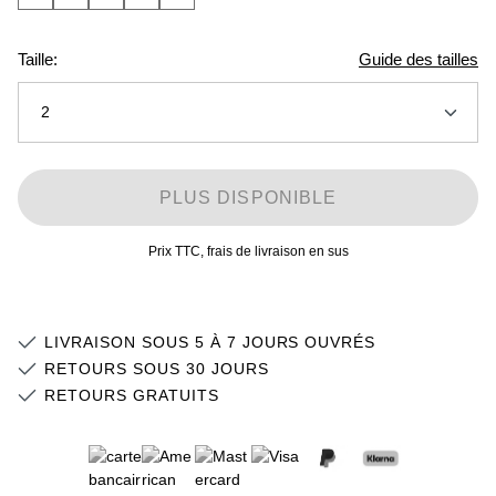
Taille:
Guide des tailles
2
2
PLUS DISPONIBLE
4
Prix TTC, frais de livraison en sus
6
8
Stock faible
LIVRAISON SOUS 5 À 7 JOURS OUVRÉS
10
Stock faible
RETOURS SOUS 30 JOURS
RETOURS GRATUITS
12
Stock faible
14