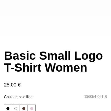
Basic Small Logo
T-Shirt Women
25,00 €
196054-061-S
Couleur:
pale lilac