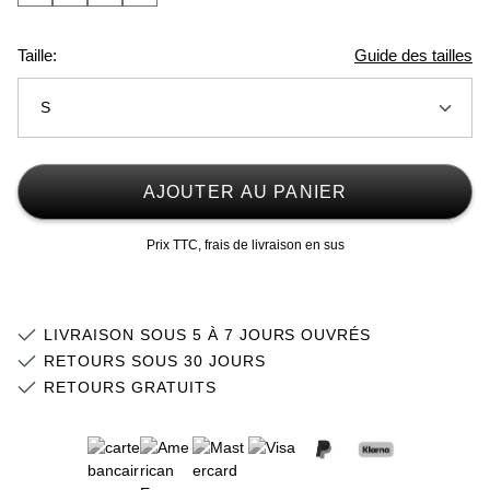
Taille:
Guide des tailles
S
2XS
AJOUTER AU PANIER
XS
Stock faible
Prix TTC, frais de livraison en sus
S
Stock faible
M
Stock faible
LIVRAISON SOUS 5 À 7 JOURS OUVRÉS
L
Stock faible
RETOURS SOUS 30 JOURS
RETOURS GRATUITS
XL
Stock faible
2XL