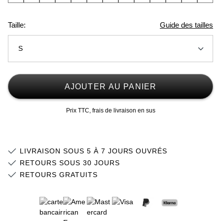
Taille:
Guide des tailles
S
XS
AJOUTER AU PANIER
S
Prix TTC, frais de livraison en sus
M
Stock faible
L
Stock faible
LIVRAISON SOUS 5 À 7 JOURS OUVRÉS
XL
Stock faible
RETOURS SOUS 30 JOURS
RETOURS GRATUITS
2XL
3XL
Stock faible