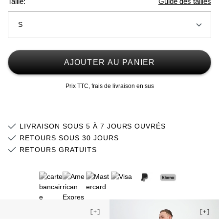
Taille:
Guide des tailles
S
XS
AJOUTER AU PANIER
S
Prix TTC, frais de livraison en sus
M
L
LIVRAISON SOUS 5 À 7 JOURS OUVRÉS
XL
RETOURS SOUS 30 JOURS
RETOURS GRATUITS
2XL
3XL