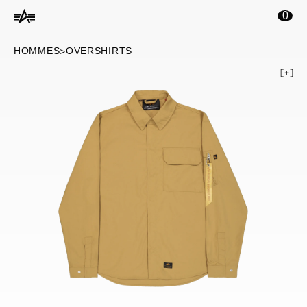
ontenu principal
0
HOMMES
OVERSHIRTS
>