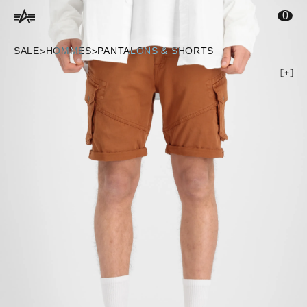
ontenu principal
0
SALE
HOMMES
PANTALONS & SHORTS
>
>