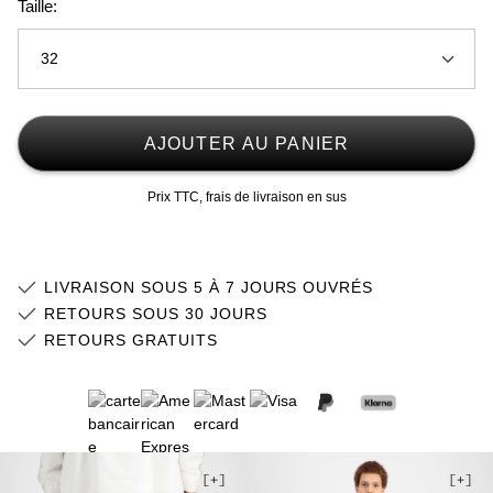
Taille:
32
28
AJOUTER AU PANIER
29
Prix TTC, frais de livraison en sus
30
Stock faible
31
Stock faible
LIVRAISON SOUS 5 À 7 JOURS OUVRÉS
32
Stock faible
RETOURS SOUS 30 JOURS
RETOURS GRATUITS
33
Stock faible
34
36
38