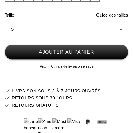
Taille:
Guide des tailles
S
2XS
Stock faible
AJOUTER AU PANIER
XS
Prix TTC, frais de livraison en sus
S
M
LIVRAISON SOUS 5 À 7 JOURS OUVRÉS
L
RETOURS SOUS 30 JOURS
RETOURS GRATUITS
XL
2XL