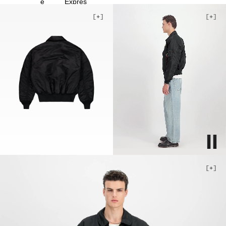
3XL
4XL
Stock faible
5XL