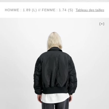
HOMME : 1.89 (L) // FEMME : 1.74 (S)
Tableau des tailles