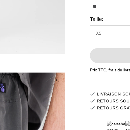
Taille:
XS
XS
S
Prix TTC, frais de liv
M
L
LIVRAISON SO
XL
RETOURS SOU
RETOURS GRA
2XL
3XL