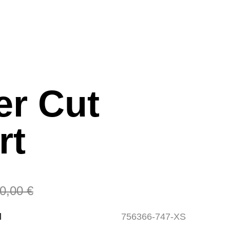
er Cut
rt
0,00 €
l
756366-747-XS