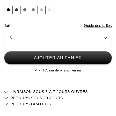
Taille:
Guide des tailles
S
XS
Stock faible
AJOUTER AU PANIER
S
Stock faible
Prix TTC, frais de livraison en sus
M
L
LIVRAISON SOUS 5 À 7 JOURS OUVRÉS
XL
RETOURS SOUS 30 JOURS
RETOURS GRATUITS
2XL
Stock faible