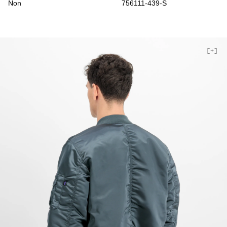
Non
756111-439-S