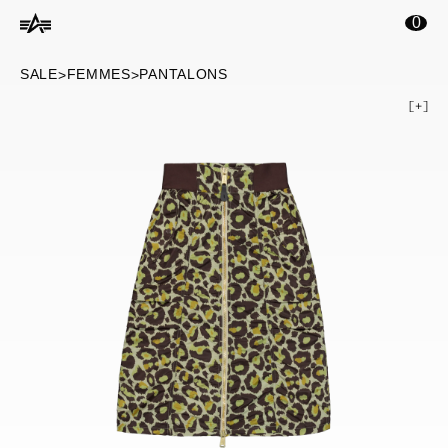
ontenu principal
0
SALE
FEMMES
PANTALONS
>
>