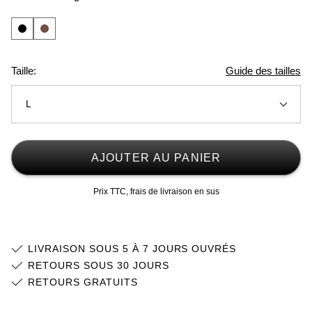
Taille:
Guide des tailles
L
S
AJOUTER AU PANIER
M
Prix TTC, frais de livraison en sus
L
XL
LIVRAISON SOUS 5 À 7 JOURS OUVRÉS
2XL
Stock faible
RETOURS SOUS 30 JOURS
RETOURS GRATUITS
3XL
Stock faible