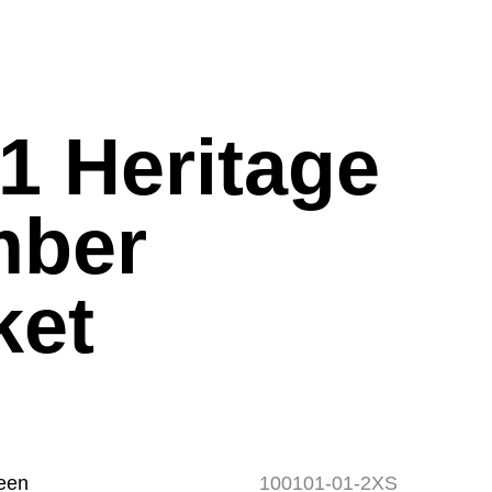
1 Heritage
ber
ket
een
100101-01-2XS