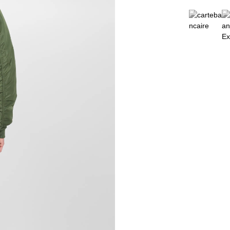
XL
2XL
3XL
4XL
5XL