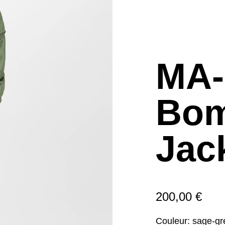
MA-
Bom
Jac
200,00 €
Couleur:
sage-gr