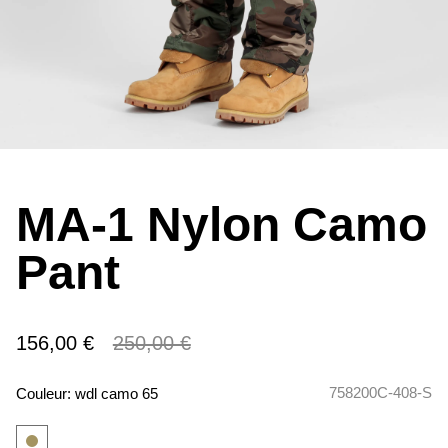
MA-1 Nylon Camo
Pant
156,00 €
250,00 €
758200C-408-S
Couleur:
wdl camo 65