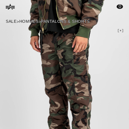
ontenu principal
0
SALE
HOMMES
PANTALONS & SHORTS
>
>