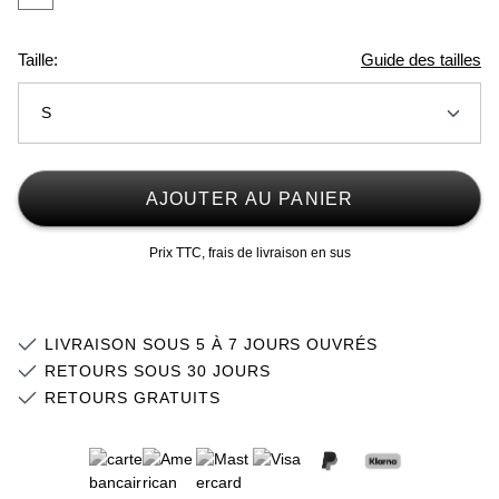
Taille:
Guide des tailles
S
XS
Stock faible
AJOUTER AU PANIER
S
Stock faible
Prix TTC, frais de livraison en sus
M
Stock faible
L
LIVRAISON SOUS 5 À 7 JOURS OUVRÉS
XL
Stock faible
RETOURS SOUS 30 JOURS
RETOURS GRATUITS
2XL
Stock faible
3XL