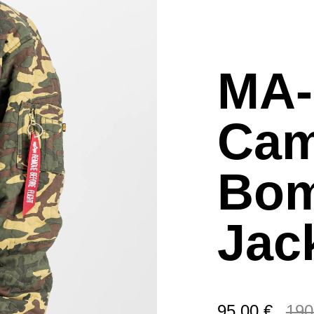
MA-
Cam
Bom
Jac
95,00 €
190