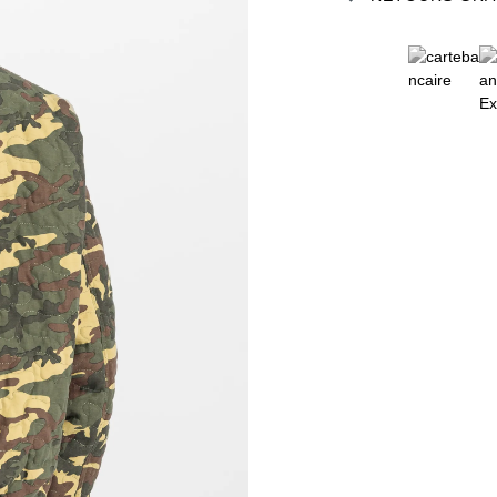
2XL
3XL
4XL
5XL