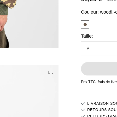
Couleur:
woodl.-
Taille:
M
XS
S
Prix TTC, frais de liv
M
L
LIVRAISON SO
XL
RETOURS SOU
RETOURS GRA