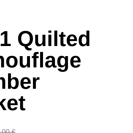
1 Quilted
ouflage
ber
ket
,00 €