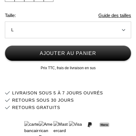
Taille:
Guide des tailles
L
S
AJOUTER AU PANIER
M
Prix TTC, frais de livraison en sus
L
XL
LIVRAISON SOUS 5 À 7 JOURS OUVRÉS
2XL
Stock faible
RETOURS SOUS 30 JOURS
RETOURS GRATUITS
3XL
Stock faible