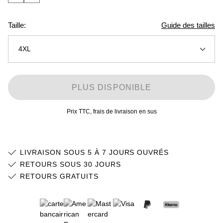
Taille:
Guide des tailles
4XL
XS
Stock faible
PLUS DISPONIBLE
S
Stock faible
Prix TTC, frais de livraison en sus
M
L
LIVRAISON SOUS 5 À 7 JOURS OUVRÉS
XL
RETOURS SOUS 30 JOURS
RETOURS GRATUITS
2XL
Stock faible
3XL
Stock faible