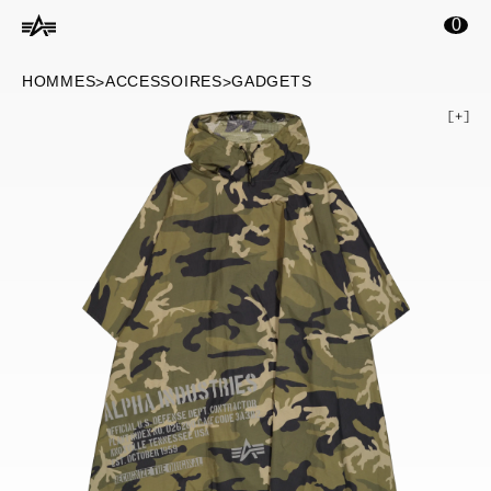
ontenu principal
0
HOMMES
ACCESSOIRES
GADGETS
>
>