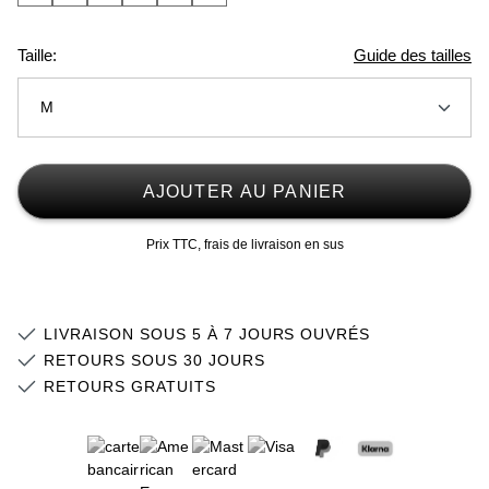
Taille:
Guide des tailles
M
XS
Stock faible
AJOUTER AU PANIER
S
Stock faible
Prix TTC, frais de livraison en sus
M
L
Stock faible
LIVRAISON SOUS 5 À 7 JOURS OUVRÉS
XL
Stock faible
RETOURS SOUS 30 JOURS
RETOURS GRATUITS
2XL
Stock faible
3XL
Stock faible