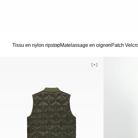
Tissu en nylon ripstop
Matelassage en oignon
Patch Velcr