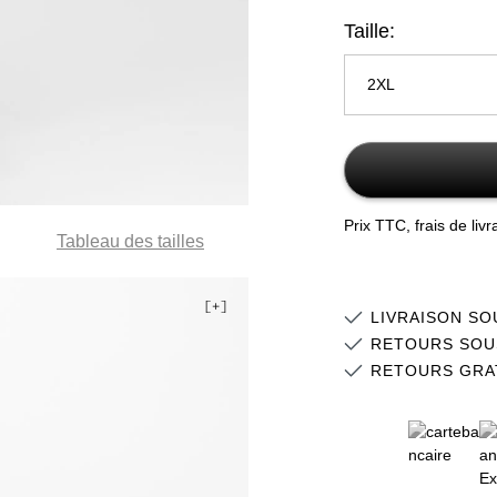
Taille:
2XL
S
M
Prix TTC, frais de liv
Tableau des tailles
L
XL
LIVRAISON SO
2XL
RETOURS SOU
RETOURS GRA
3XL