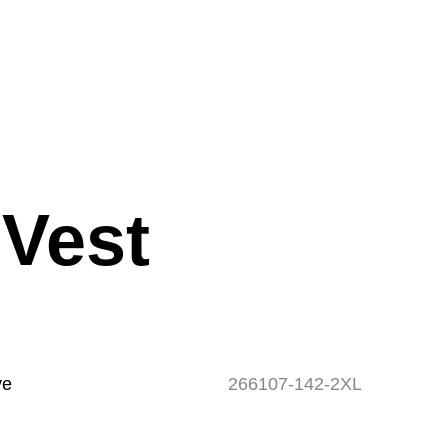
 Vest
ve
266107-142-2XL