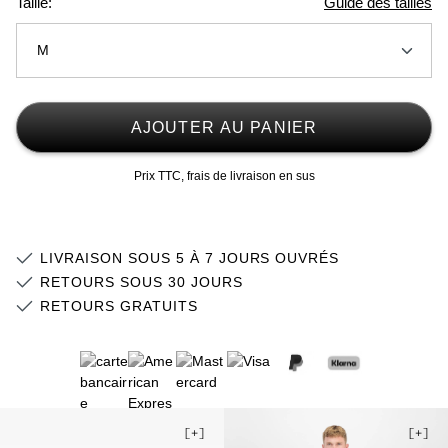
Taille:
Guide des tailles
M
XS
Stock faible
AJOUTER AU PANIER
S
Prix TTC, frais de livraison en sus
M
Stock faible
L
Stock faible
LIVRAISON SOUS 5 À 7 JOURS OUVRÉS
XL
Stock faible
RETOURS SOUS 30 JOURS
RETOURS GRATUITS
2XL
Stock faible
3XL
Stock faible
4XL
5XL