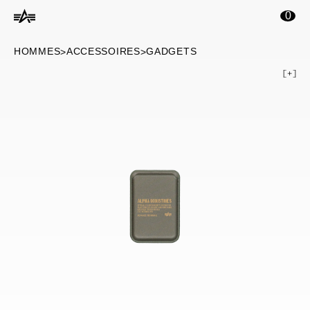
ontenu principal
0
HOMMES
ACCESSOIRES
GADGETS
>
>