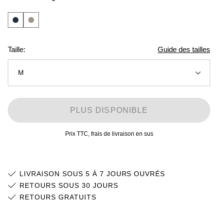
Taille:
Guide des tailles
M
XS
PLUS DISPONIBLE
S
Stock faible
Prix TTC, frais de livraison en sus
M
L
LIVRAISON SOUS 5 À 7 JOURS OUVRÉS
XL
RETOURS SOUS 30 JOURS
RETOURS GRATUITS
2XL
Stock faible