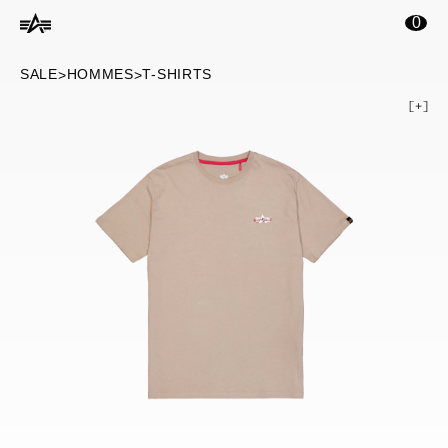
ontenu principal
0
SALE
HOMMES
T-SHIRTS
>
>