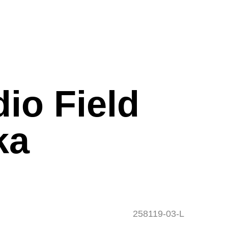
io Field
ka
258119-03-L