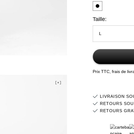
Taille:
L
S
M
Prix TTC, frais de liv
L
XL
LIVRAISON SO
2XL
RETOURS SOU
RETOURS GRA
3XL