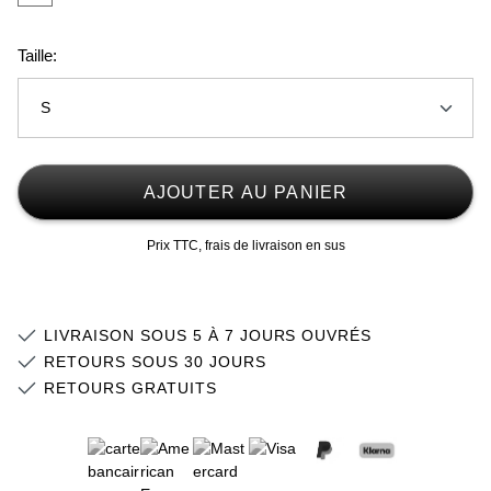
Taille:
S
S
Stock faible
AJOUTER AU PANIER
M
Stock faible
Prix TTC, frais de livraison en sus
L
XL
LIVRAISON SOUS 5 À 7 JOURS OUVRÉS
2XL
RETOURS SOUS 30 JOURS
RETOURS GRATUITS
3XL