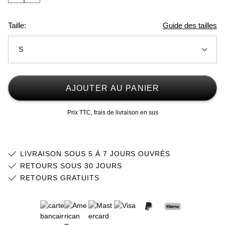
Taille:
Guide des tailles
S
XS
AJOUTER AU PANIER
S
Prix TTC, frais de livraison en sus
M
L
LIVRAISON SOUS 5 À 7 JOURS OUVRÉS
XL
RETOURS SOUS 30 JOURS
RETOURS GRATUITS
2XL
Stock faible
3XL