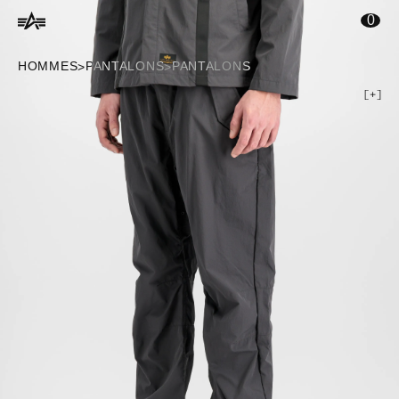
ontenu principal
0
HOMMES
PANTALONS
PANTALONS
>
>