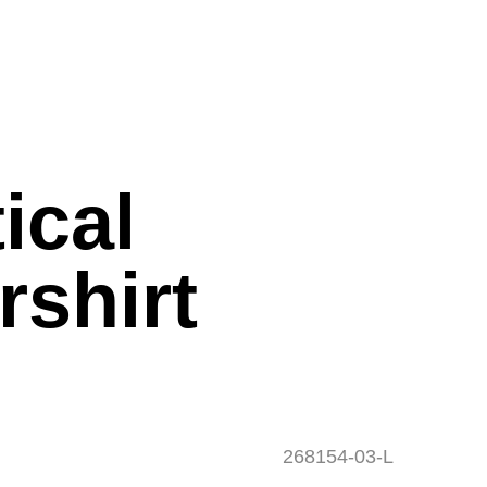
ical
rshirt
268154-03-L