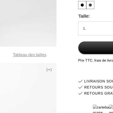
Taille:
L
XS
S
Tableau des tailles
Prix TTC, frais de liv
M
L
LIVRAISON SO
XL
RETOURS SOU
RETOURS GRA
2XL
3XL