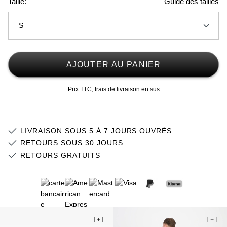
Taille:
Guide des tailles
S
XS
AJOUTER AU PANIER
S
Prix TTC, frais de livraison en sus
M
L
LIVRAISON SOUS 5 À 7 JOURS OUVRÉS
XL
RETOURS SOUS 30 JOURS
RETOURS GRATUITS
2XL
Stock faible
3XL