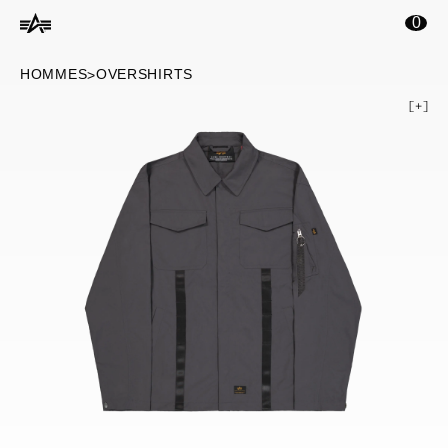
ontenu principal
0
HOMMES
OVERSHIRTS
>